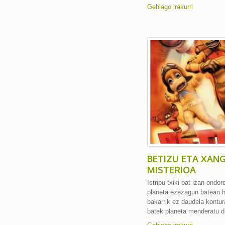
Gehiago irakurri
BETIZU ETA XAN
MISTERIOA
Istripu txiki bat izan ondo
planeta ezezagun batean ha
bakarrik ez daudela kontur
batek planeta menderatu d