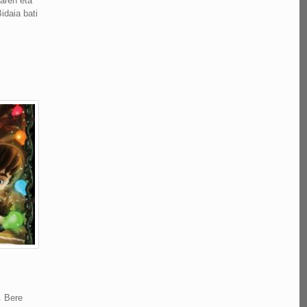
aren eta
idaia bati
. Bere