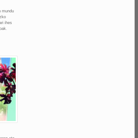
en mundu
uzko
ri ihes
oak.