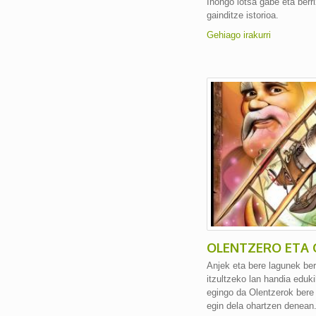
Inongo lotsa gabe eta ber
gainditze istorioa.
Gehiago irakurri
OLENTZERO ETA 
Anjek eta bere lagunek ber
itzultzeko lan handia eduk
egingo da Olentzerok bere
egin dela ohartzen denean