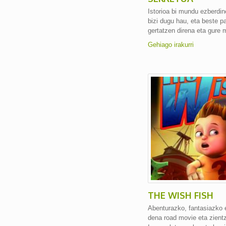
Istorioa bi mundu ezberdin
bizi dugu hau, eta beste p
gertatzen direna eta gure 
Gehiago irakurri
THE WISH FISH
Abenturazko, fantasiazko 
dena road movie eta zientz