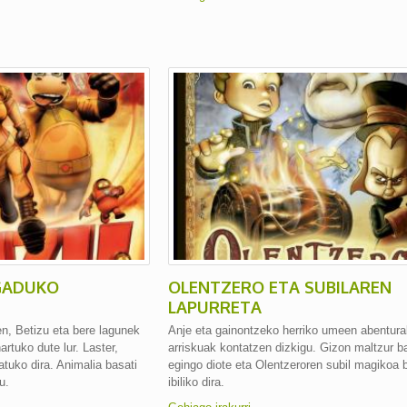
GADUKO
OLENTZERO ETA SUBILAREN
LAPURRETA
ren, Betizu eta bere lagunek
Anje eta gainontzeko herriko umeen abentura
rtuko dute lur. Laster,
arriskuak kontatzen dizkigu. Gizon maltzur ba
atuko dira. Animalia basati
egingo diote eta Olentzeroren subil magikoa b
u.
ibiliko dira.