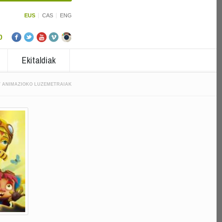
EUS
CAS
ENG
0
Ekitaldiak
/
ANIMAZIOKO LUZEMETRAIAK