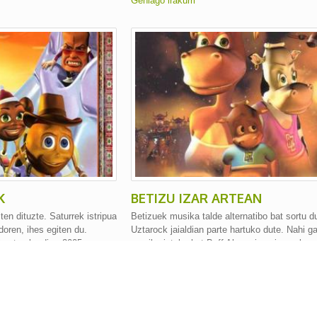
Gehiago irakurri
K
BETIZU IZAR ARTEAN
ten dituzte. Saturrek istripua
Betizuek musika talde alternatibo bat sortu d
ndoren, ihes egiten du.
Uztarock jaialdian parte hartuko dute. Nahi g
la aterako dira. 2005ean
musikarietako bat Buff Aluren inperioa nola o
a.
dagoen konturatuko da, eta handikia haren at
abiatuko da.
Gehiago irakurri