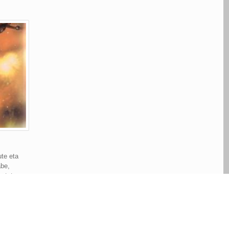
ute eta
abe,
satuta
zetik