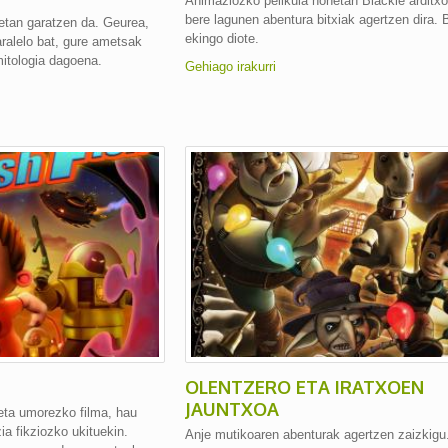
Animaziozko pelikula honetan Blackie arditxo
bere lagunen abentura bitxiak agertzen dira. B
etan garatzen da. Geurea,
ekingo diote.
aralelo bat, gure ametsak
mitologia dagoena.
Gehiago irakurri
OLENTZERO ETA IRATXOEN
JAUNTXOA
eta umorezko filma, hau
ia fikziozko ukituekin.
Anje mutikoaren abenturak agertzen zaizkigu