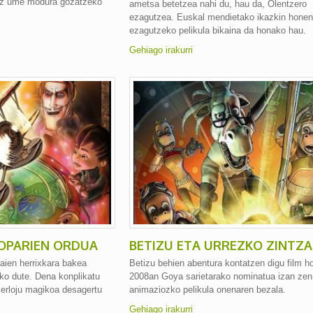
riz ume modura gozatzeko
ametsa betetzea nahi du, hau da, Olentzero
ezagutzea. Euskal mendietako ikazkin honen 
ezagutzeko pelikula bikaina da honako hau.
Gehiago irakurri
OPARIEN ORDUA
BETIZU ETA URREZKO ZINTZA
aien herrixkara bakea
Betizu behien abentura kontatzen digu film h
iko dute. Dena konplikatu
2008an Goya sarietarako nominatua izan zen
 erloju magikoa desagertu
animaziozko pelikula onenaren bezala.
.
Gehiago irakurri