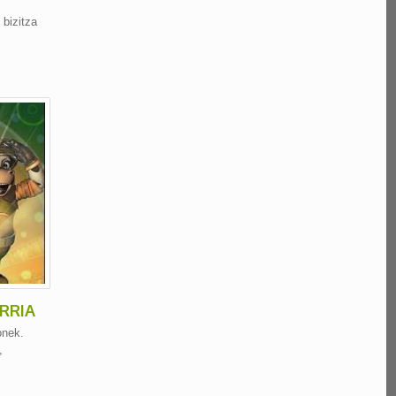
bizitza
RRIA
onek.
,