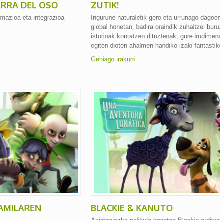
RRA DEL OSO
ZUTIK!
mazioa eta integrazioa
Ingurune naturaletik gero eta urrunago dago
global honetan, badira oraindik zuhaitzei bur
istorioak kontatzen dituztenak, gure irudimena
egiten dioten ahalmen handiko izaki fantastik
Gehiago irakurri
AMILAREN
BLACKIE & KANUTO