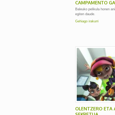
CAMPAMENTO GA
Baleuko pelikula honen ani
egiten daude.
Gehiago irakurri
OLENTZERO ETA 
SEKRETUA