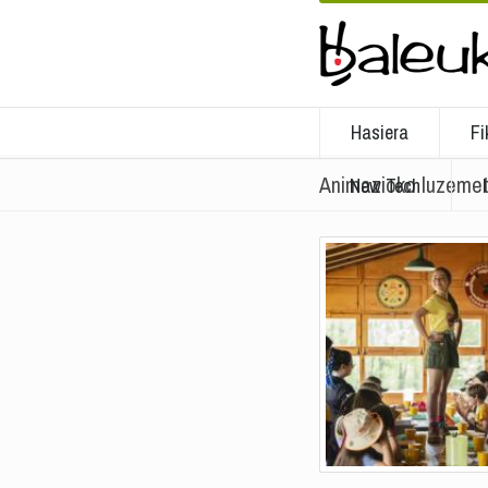
Hasiera
Fi
Animazioko luzemet
New Tech