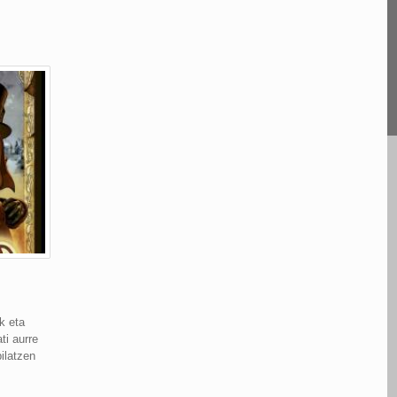
k eta
ti aurre
ilatzen