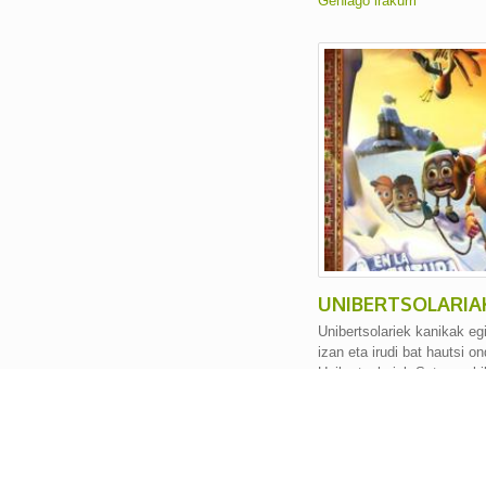
Gehiago irakurri
UNIBERTSOLARIA
Unibertsolariek kanikak egi
izan eta irudi bat hautsi o
Unibertsolariak Saturren bi
Goya sarietarako nominatu
Gehiago irakurri