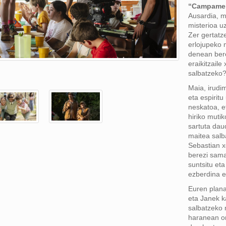
“Campamen
Ausardia, m
misterioa uz
Zer gertatz
erlojupeko 
denean be
eraikitzaile
salbatzeko?
Maia, irudi
eta espiritu
neskatoa, e
hiriko muti
sartuta dau
maitea salb
Sebastian xe
berezi sam
suntsitu eta
ezberdina e
Euren plana
eta Janek 
salbatzeko
haranean or