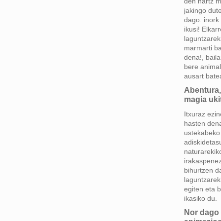
den hartz mi
jakingo dut
dago: inork
ikusi! Elkarr
laguntzareki
marmarti bat
dena!, bail
bere animal
ausart bate
Abentura,
magia uki
Itxuraz ezi
hasten den
ustekabeko
adiskidetasu
naturarekik
irakaspenez
bihurtzen da
laguntzareki
egiten eta 
ikasiko du.
Nor dago 