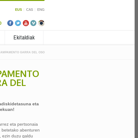
EUS
CAS
ENG
0
Ekitaldiak
AMPAMENTO GARRA DEL OSO
PAMENTO
A DEL
adiskidetasuna eta
lekuan!
rrez eta pertsonaia
 betetako abenturen
, ezin duzu galdu