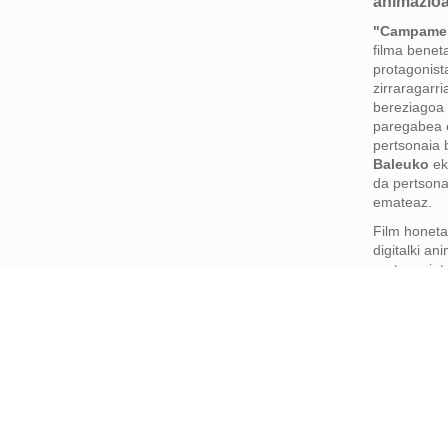
animazioa
"Campamen
filma benet
protagonist
zirraragarri
bereziagoa d
paregabea 
pertsonaia 
Baleuko
ek
da pertsona
emateaz.
Film honeta
digitalki a
pertsonaiet
Baleukoren 
maitagarria
nortasunez 
giza aktore
elkarreragi
errealaren 
arteko inte
ikusizko esp
eskaintzen 