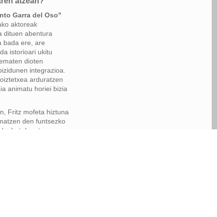
ren atzean?
to Garra del Oso"
ako aktoreak
a dituen abentura
a bada ere, are
a istorioari ukitu
ematen dioten
bizidunen integrazioa.
oiztetxea arduratzen
ia animatu horiei bizia
n, Fritz mofeta hiztuna
nimatzen den funtsezko
ako bat da, eta
lanari esker, lagun
 bihurtzen da,
eta umorez betea,
ekin modu arinean
ten duena. Mundu
eta animazioaren
grazio mota horrek
erientzia berritzailea
du, ikusleak magiak