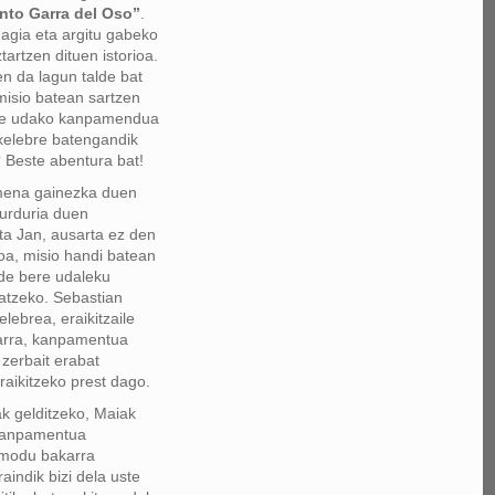
to Garra del Oso”
.
agia eta argitu gabeko
tartzen dituen istorioa.
en da lagun talde bat
misio batean sartzen
re udako kanpamendua
 xelebre batengandik
 Beste abentura bat!
mena gainezka duen
 urduria duen
ta Jan, ausarta ez den
koa, misio handi batean
de bere udaleku
atzeko. Sebastian
lebrea, eraikitzaile
arra, kanpamentua
 zerbait erabat
raikitzeko prest dago.
k gelditzeko, Maiak
kanpamentua
 modu bakarra
aindik bizi dela uste