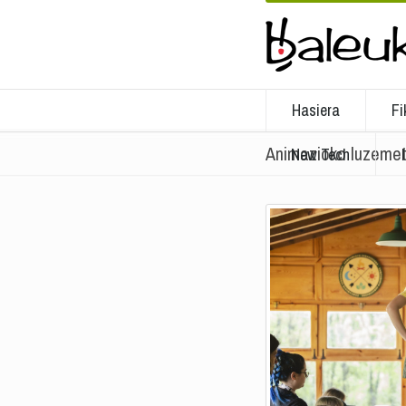
Hasiera
Fi
Animazioko luzemet
New Tech