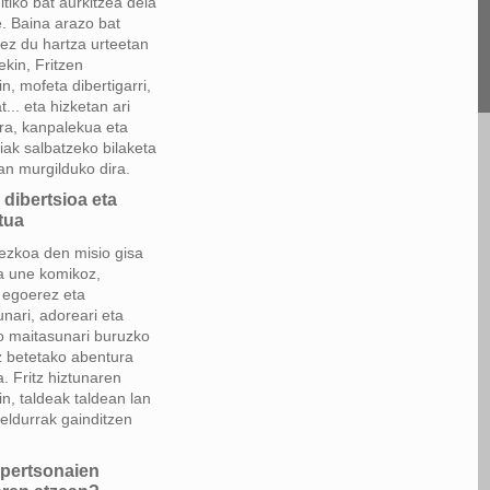
tiko bat aurkitzea dela
e. Baina arazo bat
 ez du hartza urteetan
ekin, Fritzen
n, mofeta dibertigarri,
... eta hizketan ari
ara, kanpalekua eta
iak salbatzeko bilaketa
an murgilduko dira.
 dibertsioa eta
tua
nezkoa den misio gisa
a une komikoz,
 egoerez eta
nari, adoreari eta
o maitasunari buruzko
 betetako abentura
. Fritz hiztunaren
n, taldeak taldean lan
beldurrak gainditzen
pertsonaien