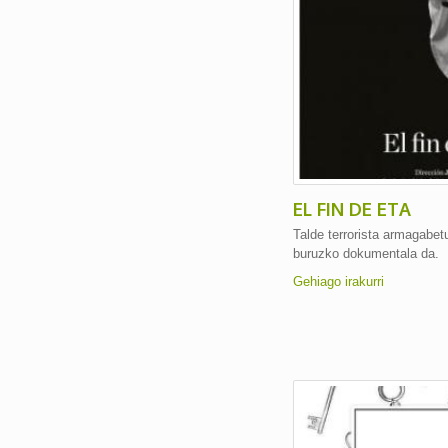
EL FIN DE ETA
Talde terrorista armagabet
buruzko dokumentala da.
Gehiago irakurri