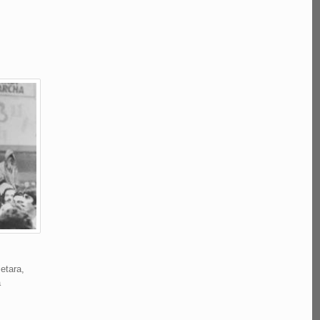
etara,
a