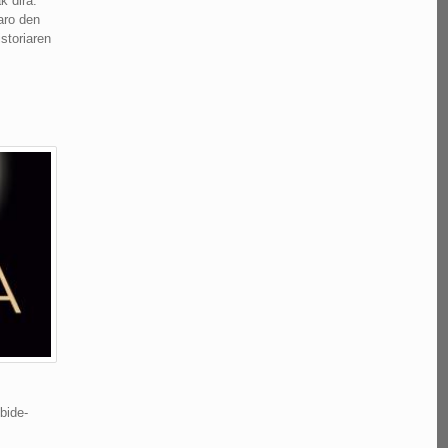
k dira.
aro den
storiaren
 bide-