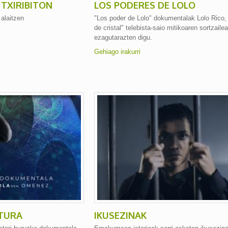
 TXIRIBITON
LOS PODERES DE LOLO
alaitzen
"Los poder de Lolo" dokumentalak Lolo Rico, 
de cristal" telebista-saio mitikoaren sortzailea
ezagutarazten digu.
Gehiago irakurri
ITURA
IKUSEZINAK