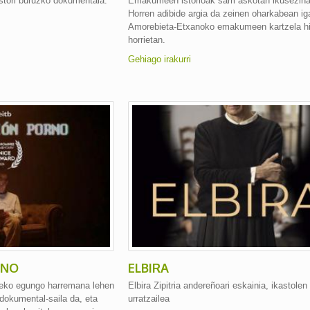
stori buruzko dokumentala.
Emakumeen istorioak sarri askotan ikusezina
Horren adibide argia da zeinen oharkabean ig
Amorebieta-Etxanoko emakumeen kartzela hi
horrietan.
Gehiago irakurri
RNO
ELBIRA
teko egungo harremana lehen
Elbira Zipitria andereñoari eskainia, ikastolen
dokumental-saila da, eta
urratzailea