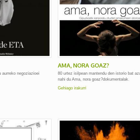
AMA, NORA GOAZ?
u aurreko negoziazioei
80 urtez isilpean mantendu den istorio bat az
nahi du Ama, nora goaz?dokumentalak.
Gehiago irakurri