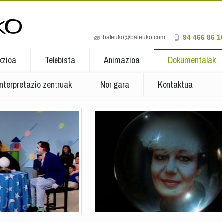
94 466 86 1
baleuko@baleuko.com
kzioa
Telebista
Animazioa
Dokumentalak
Interpretazio zentruak
Nor gara
Kontaktua