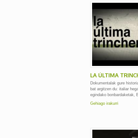
LA ÚLTIMA TRIN
Dokumentalak gure histori
bat argitzen du: italiar he
egindako bonbardaketak, Bil
Gehiago irakurri