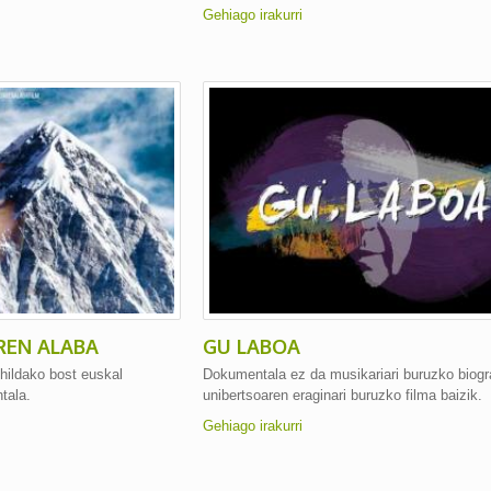
Gehiago irakurri
REN ALABA
GU LABOA
hildako bost euskal
Dokumentala ez da musikariari buruzko biogra
tala.
unibertsoaren eraginari buruzko filma baizik.
Gehiago irakurri