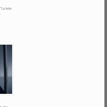
"La bola
,