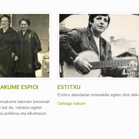
AKUME ESPIOI
ESTITXU
Estitxu abeslariari omenaldia egiten dion dok
u emakume batzuen kemenari
Gehiago irakurri
o bat da, nahastu egiten
ia politikoa eta elkartasun