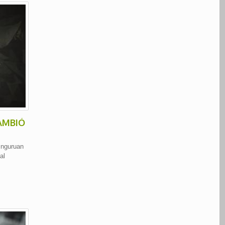
AMBIÓ
inguruan
al