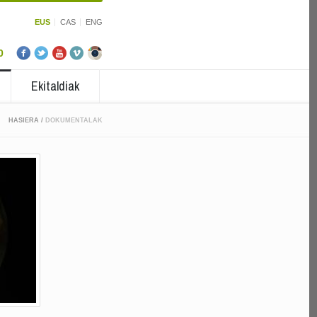
EUS
CAS
ENG
0
Ekitaldiak
HASIERA
/
DOKUMENTALAK