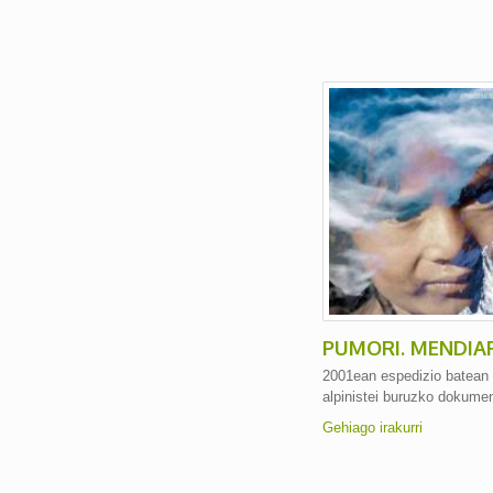
PUMORI. MENDIA
2001ean espedizio batean 
alpinistei buruzko dokumen
Gehiago irakurri