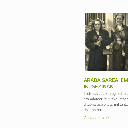
ARABA SAREA, EM
IKUSEZINAK
Historiak ahaztu egin dit
eta adoreari buruzko istori
dituena espioitza, militantz
dosi on bat.
Gehiago irakurri