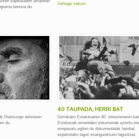
azken kapituluaren amaieran
Gehiago irakurri
ograma berezia du.
40 TAUPADA, HERRI BAT
k Oiartzungo artistaren
Gernikako Estatutuaren 40. urteurrenaren kari
en du.
Estatutuak emandako eskumenak aztertu et
errepasatu egiten du dokumentalak hainbat
esparrutako lagun esanguratsuen laguntzaz.