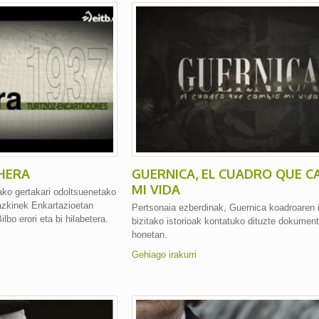
CHERA
GUERNICA, EL CUADRO QUE C
MI VIDA
ako gertakari odoltsuenetako
gazkinek Enkartazioetan
Pertsonaia ezberdinak, Guernica koadroaren 
bo erori eta bi hilabetera.
bizitako istorioak kontatuko dituzte dokument
honetan.
Gehiago irakurri