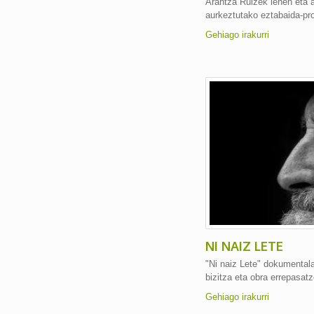
Arantza Ruizek lehen eta 
aurkeztutako eztabaida-pr
Gehiago irakurri
NI NAIZ LETE
"Ni naiz Lete" dokumentala
bizitza eta obra errepasatz
Gehiago irakurri