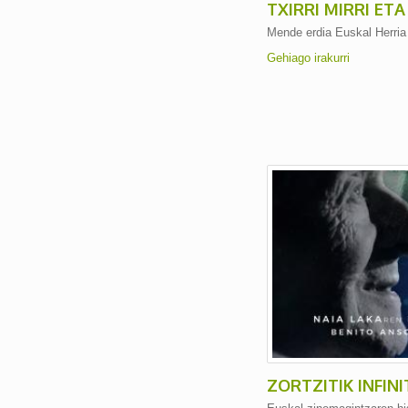
TXIRRI MIRRI ETA
Mende erdia Euskal Herria 
Gehiago irakurri
ZORTZITIK INFIN