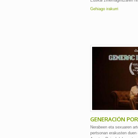
Euskal zinemagintzaren hi
Gehiago irakurri
GENERACIÓN PO
Nerabeen eta sexuaren ar
pertsonan erakusten duen 