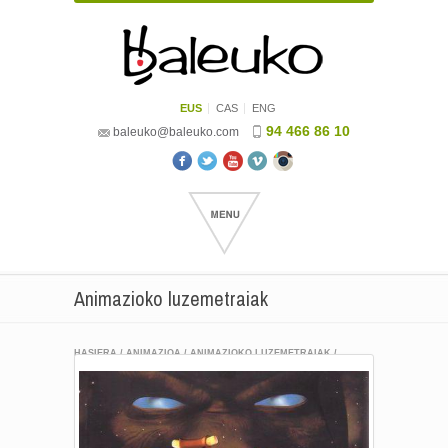
EUS
CAS
ENG
94 466 86 10
baleuko@baleuko.com
Animazioko luzemetraiak
HASIERA
/
ANIMAZIOA
/
ANIMAZIOKO LUZEMETRAIAK
/
BETIZU IZAR ARTEAN