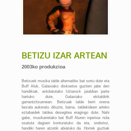
BETIZU IZAR ARTEAN
2003ko produkzioa
Betizuek musika talde alternatibo bat sortu dute eta
Buff Aluk, Galaxiako diskoetxe guztien jabe den
handikiak, antolatutako Uztarock jaialdian parte
hartuko dute, Galaxiako ekitaldirik
garrantzitsuenean. Betizuak talde berri onena
bezala aukeratu dituzte, baina, taldekideen arteko
eztabaidek taldea desegitea eragingo dute. Nahi
gabe, musikarietako bat Buff Aluren inperioa nola
osatuta dagoen konturatuko da eta, ondorioz,
handiki haren atzetik abiatuko da. Horrek guztiak