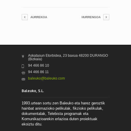
AURREKOA
HURRENGOA
Askatasun Etorbidea, 23 baxua 48200 DURANGO
(Bizkaia)
94 466 86 10
94 466 86 11
baleuko@baleuko.com
Baleuko, S.L.
1993.urtean sortu zen Baleuko eta harez geroztik
hainbat animazioko pelikulak, fikzioko pelikulak,
dokumentalak, Telebista programak eta
Komunikazioarekin erlazioa duten proiektuak
ekoiztu ditu.