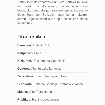
Betizu Berriak esnaraziko ditu eta borroka musikal
bat hasiko da. Azkenean, plagioa egin izana
leporatuko diete eta jarraitzaileek ere aurka egingo
diete. Hala ere, Betizuek lagun berriak dituzte,
aurretik egoera berari aurre egin behar izan dioten
musikariak.
Fitxa teknikoa
Ekoizleak:
Baleuko S.L.
Iraupena:
71 min.
Hizkuntza:
Euskera eta Gaztelania
Generoa:
Abenturazko komedia
Zuzendaria:
Egoitz Rodriguez Olea
Gidoilaria:
Eduardo Barinaga, Karmelo Vivanco
Musika:
Aitor Furundarena
Publikoa:
Familia osoarentzat