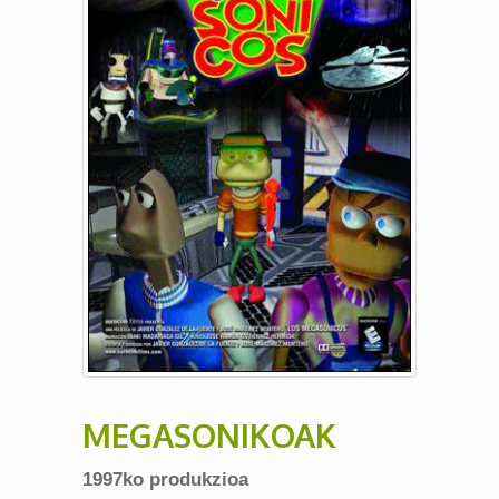
MEGASONIKOAK
1997ko produkzioa