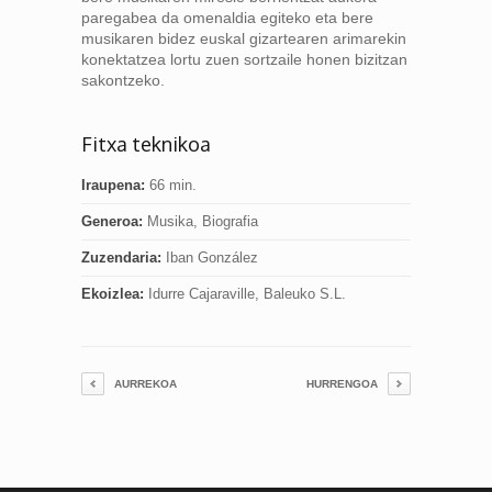
paregabea da omenaldia egiteko eta bere
musikaren bidez euskal gizartearen arimarekin
konektatzea lortu zuen sortzaile honen bizitzan
sakontzeko.
Fitxa teknikoa
Iraupena:
66 min.
Generoa:
Musika, Biografia
Zuzendaria:
Iban González
Ekoizlea:
Idurre Cajaraville, Baleuko S.L.
AURREKOA
HURRENGOA