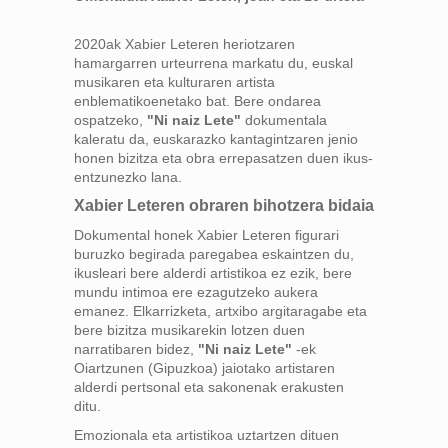
2020ak Xabier Leteren heriotzaren
hamargarren urteurrena markatu du, euskal
musikaren eta kulturaren artista
enblematikoenetako bat. Bere ondarea
ospatzeko,
"Ni naiz Lete"
dokumentala
kaleratu da, euskarazko kantagintzaren jenio
honen bizitza eta obra errepasatzen duen ikus-
entzunezko lana.
Xabier Leteren obraren bihotzera bidaia
Dokumental honek Xabier Leteren figurari
buruzko begirada paregabea eskaintzen du,
ikusleari bere alderdi artistikoa ez ezik, bere
mundu intimoa ere ezagutzeko aukera
emanez. Elkarrizketa, artxibo argitaragabe eta
bere bizitza musikarekin lotzen duen
narratibaren bidez,
"Ni naiz Lete"
-ek
Oiartzunen (Gipuzkoa) jaiotako artistaren
alderdi pertsonal eta sakonenak erakusten
ditu.
Emozionala eta artistikoa uztartzen dituen