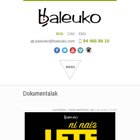
EUS
CAS
ENG
94 466 86 10
baleuko@baleuko.com
Dokumentalak
HASIERA
/
DOKUMENTALAK
/
NI NAIZ LETE