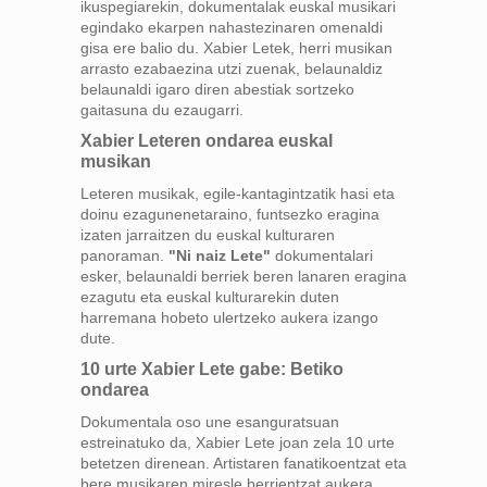
ikuspegiarekin, dokumentalak euskal musikari
egindako ekarpen nahastezinaren omenaldi
gisa ere balio du. Xabier Letek, herri musikan
arrasto ezabaezina utzi zuenak, belaunaldiz
belaunaldi igaro diren abestiak sortzeko
gaitasuna du ezaugarri.
Xabier Leteren ondarea euskal
musikan
Leteren musikak, egile-kantagintzatik hasi eta
doinu ezagunenetaraino, funtsezko eragina
izaten jarraitzen du euskal kulturaren
panoraman.
"Ni naiz Lete"
dokumentalari
esker, belaunaldi berriek beren lanaren eragina
ezagutu eta euskal kulturarekin duten
harremana hobeto ulertzeko aukera izango
dute.
10 urte Xabier Lete gabe: Betiko
ondarea
Dokumentala oso une esanguratsuan
estreinatuko da, Xabier Lete joan zela 10 urte
betetzen direnean. Artistaren fanatikoentzat eta
bere musikaren miresle berrientzat aukera