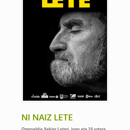
NI NAIZ LETE
Omenaldia Xabier Leteri, joan eta 10 urtera