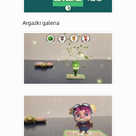
Argazki galeria