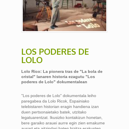
LOS PODERES DE
LOLO
Lolo Rico: La pionera tras de "La bola de
cristal" lanaren historia ezagutu "Los
poderes de Lolo" dokumentalean
"Los poderes de Lolo" dokumentala leiho
paregabea da Lolo Ricok, Espainiako
telebistaren historian eragin handiena izan
duen pertsonaietako batek, utzitako
legatuarentzat. Ikusizko kontakizun honetan,
bere garaiko arauei aurre egin zien emakume
ausart eta aitzindari baten bizitza erakusten