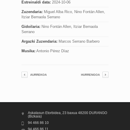
Estreinaldi data:
2024-10-06
Zuzendaria:
Miguel Alba Rico, Nino Fontán Allen,
Itziar Bernaola Serrano
Gidoilaria:
Nino Fontán Allen, Itziar Bernaola
Serrano
Argazki Zuzendaria:
Marcos Serrano Barbero
Musika:
Antonio Pérez Díaz
AURREKOA
HURRENGOA
Askatasun Etorbidea, 23 baxua 48200 DURANGO
(Bizkaia)
94 466 86 10
94 466 86 11