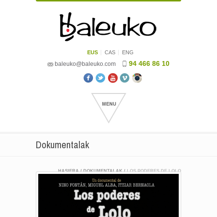
EUS
CAS
ENG
94 466 86 10
baleuko@baleuko.com
Dokumentalak
HASIERA
/
DOKUMENTALAK
/
LOS PODERES DE LOLO