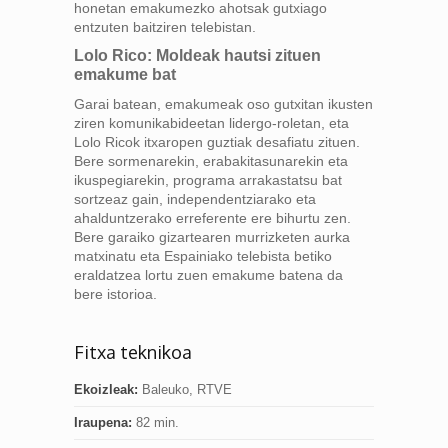
honetan emakumezko ahotsak gutxiago
entzuten baitziren telebistan.
Lolo Rico: Moldeak hautsi zituen
emakume bat
Garai batean, emakumeak oso gutxitan ikusten
ziren komunikabideetan lidergo-roletan, eta
Lolo Ricok itxaropen guztiak desafiatu zituen.
Bere sormenarekin, erabakitasunarekin eta
ikuspegiarekin, programa arrakastatsu bat
sortzeaz gain, independentziarako eta
ahalduntzerako erreferente ere bihurtu zen.
Bere garaiko gizartearen murrizketen aurka
matxinatu eta Espainiako telebista betiko
eraldatzea lortu zuen emakume batena da
bere istorioa.
Fitxa teknikoa
Ekoizleak:
Baleuko, RTVE
Iraupena:
82 min.