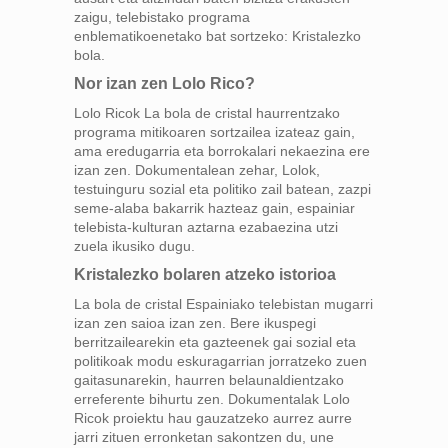
zaigu, telebistako programa
enblematikoenetako bat sortzeko: Kristalezko
bola.
Nor izan zen Lolo Rico?
Lolo Ricok La bola de cristal haurrentzako
programa mitikoaren sortzailea izateaz gain,
ama eredugarria eta borrokalari nekaezina ere
izan zen. Dokumentalean zehar, Lolok,
testuinguru sozial eta politiko zail batean, zazpi
seme-alaba bakarrik hazteaz gain, espainiar
telebista-kulturan aztarna ezabaezina utzi
zuela ikusiko dugu.
Kristalezko bolaren atzeko istorioa
La bola de cristal Espainiako telebistan mugarri
izan zen saioa izan zen. Bere ikuspegi
berritzailearekin eta gazteenek gai sozial eta
politikoak modu eskuragarrian jorratzeko zuen
gaitasunarekin, haurren belaunaldientzako
erreferente bihurtu zen. Dokumentalak Lolo
Ricok proiektu hau gauzatzeko aurrez aurre
jarri zituen erronketan sakontzen du, une