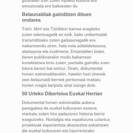
gizartean izan zuten inpaktu kultural eta
emozionala ere balioesten du.
Belaunaldiak gainditzen dituen
ondarea
Txirri, Mirri eta Txiribiton barrea eragiteko
zuten talentuagatik ez ezik, balio unibertsalak
transmititzeko zuten gaitasunagatik ere
nabarmendu ziren, hala nola adiskidetasuna,
alaitasuna eta irudimena. Emanaldien bidez,
beren publikoarekin modu bakarrean
konektatzea lortu zuten, pantaila gainditu zuen
lotura berezi bat sortuz. Orain, dokumental
honen estreinaldiarekin, haiekin hazi zirenek
zein belaunaldi berriek pertsonaia maitatu
horien magia berpiztu ahal izango dute.
50 Urteko Dibertsioa Euskal Herrian
Dokumental honen estreinaldia aukera
paregabea da euskal kulturaren eszena
markatu zuten hiru pailazoren historia berriz
ezagutzeko. Nostalgia eta ospakizuna uztartuz,
proiektuak esperientzia ahaztezina eskaintzen
die euskal kulturaren eta haurrentzako