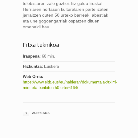
telebistaren zale guztiei. Ez galdu Euskal
Herriaren nortasun kulturalaren parte izaten
jarraitzen duten 50 urteko barreak, abestiak
eta une gogoangarriak ospatzen dituen
omenaldi hau.
Fitxa teknikoa
Iraupena:
60 min.
Hizkuntza:
Euskera
Web Orria:
https://www.eitb.eus/eu/nahieran/dokumentalak/txirri-
mirri-eta-txiribiton-50-urte/6164/
AURREKOA