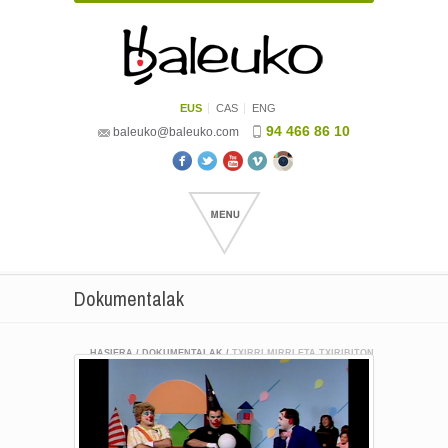
EUS
CAS
ENG
94 466 86 10
baleuko@baleuko.com
Dokumentalak
HASIERA
/
DOKUMENTALAK
/
TXIRRI MIRRI ETA TXIRIBITON