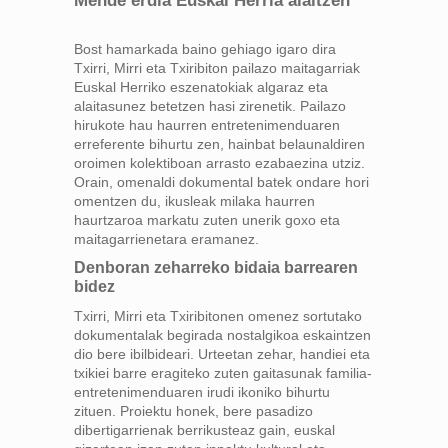
Mende erdia Euskal Herria alaitzen
Bost hamarkada baino gehiago igaro dira
Txirri, Mirri eta Txiribiton pailazo maitagarriak
Euskal Herriko eszenatokiak algaraz eta
alaitasunez betetzen hasi zirenetik. Pailazo
hirukote hau haurren entretenimenduaren
erreferente bihurtu zen, hainbat belaunaldiren
oroimen kolektiboan arrasto ezabaezina utziz.
Orain, omenaldi dokumental batek ondare hori
omentzen du, ikusleak milaka haurren
haurtzaroa markatu zuten unerik goxo eta
maitagarrienetara eramanez.
Denboran zeharreko bidaia barrearen
bidez
Txirri, Mirri eta Txiribitonen omenez sortutako
dokumentalak begirada nostalgikoa eskaintzen
dio bere ibilbideari. Urteetan zehar, handiei eta
txikiei barre eragiteko zuten gaitasunak familia-
entretenimenduaren irudi ikoniko bihurtu
zituen. Proiektu honek, bere pasadizo
dibertigarrienak berrikusteaz gain, euskal