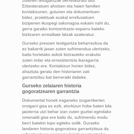
zutenen testigantzak berreskuratu ditu.
Erbesteratuen ahotsen eta haien familien
kontakizunen, gutunen eta dokumentuen
bidez, proiektuak euskal errefuxiatuen
bizipenen ikuspegi sakonagoa eskaini nahi du,
gerra garaiko kontzentrazio-esparru bateko
bizitzaren errealitate latzak azaleratuz.
Gurseko presoen testigantza beharrezkoa da
ez bakarrik jasan zuten sufrimendua ulertzeko,
baita horietako askok bizirauteko erakutsi
zuten indar eta erresistentzia ikaragarria
ulertzeko ere. Kontakizun horien bidez,
ahaztuta geratu den historiaren zati
garrantzitsu bat berreraiki daiteke.
Gurseko zelaiaren historia
gogoratzearen garrantzia
Dokumental honek iraganeko izugarrikerien
oroigarri gisa ez ezik, etorkizun hobe baten bila
jaioterria utzi behar izan zuten guztiei egindako
omenaldi gisa ere balio du, sufrimendu modu
berri batekin topo egiteko soilik. Gurseko
landaren historia gogoratzea garrantzitsua da