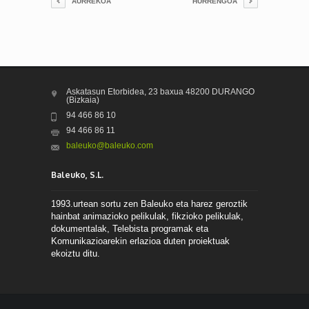
AURREKOA
HURRENGOA
Askatasun Etorbidea, 23 baxua 48200 DURANGO
(Bizkaia)
94 466 86 10
94 466 86 11
baleuko@baleuko.com
Baleuko, S.L.
1993.urtean sortu zen Baleuko eta harez geroztik
hainbat animazioko pelikulak, fikzioko pelikulak,
dokumentalak, Telebista programak eta
Komunikazioarekin erlazioa duten proiektuak
ekoiztu ditu.