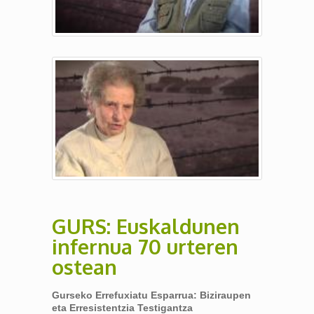
GURS: Euskaldunen
infernua 70 urteren
ostean
Gurseko Errefuxiatu Esparrua: Biziraupen
eta Erresistentzia Testigantza