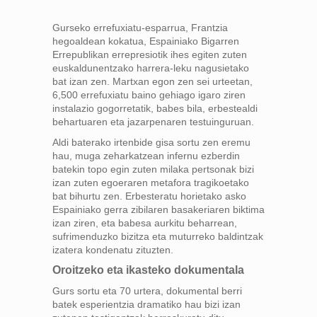
Gurseko errefuxiatu-esparrua, Frantzia
hegoaldean kokatua, Espainiako Bigarren
Errepublikan errepresiotik ihes egiten zuten
euskaldunentzako harrera-leku nagusietako
bat izan zen. Martxan egon zen sei urteetan,
6,500 errefuxiatu baino gehiago igaro ziren
instalazio gogorretatik, babes bila, erbestealdi
behartuaren eta jazarpenaren testuinguruan.
Aldi baterako irtenbide gisa sortu zen eremu
hau, muga zeharkatzean infernu ezberdin
batekin topo egin zuten milaka pertsonak bizi
izan zuten egoeraren metafora tragikoetako
bat bihurtu zen. Erbesteratu horietako asko
Espainiako gerra zibilaren basakeriaren biktima
izan ziren, eta babesa aurkitu beharrean,
sufrimenduzko bizitza eta muturreko baldintzak
izatera kondenatu zituzten.
Oroitzeko eta ikasteko dokumentala
Gurs sortu eta 70 urtera, dokumental berri
batek esperientzia dramatiko hau bizi izan