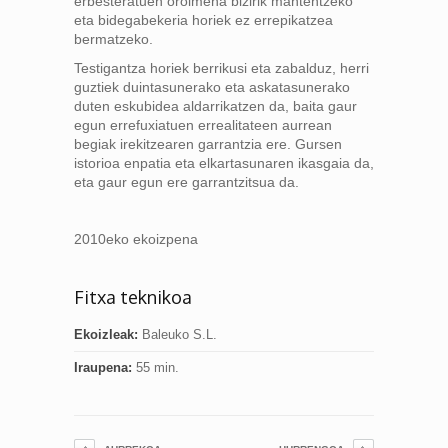
erbesteratuen oroimena bizirik mantentzeko
eta bidegabekeria horiek ez errepikatzea
bermatzeko.
Testigantza horiek berrikusi eta zabalduz, herri
guztiek duintasunerako eta askatasunerako
duten eskubidea aldarrikatzen da, baita gaur
egun errefuxiatuen errealitateen aurrean
begiak irekitzearen garrantzia ere. Gursen
istorioa enpatia eta elkartasunaren ikasgaia da,
eta gaur egun ere garrantzitsua da.
2010eko ekoizpena
Fitxa teknikoa
Ekoizleak:
Baleuko S.L.
Iraupena:
55 min.