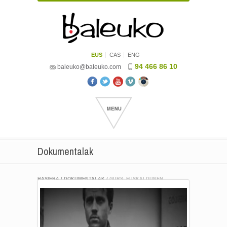
EUS
CAS
ENG
94 466 86 10
baleuko@baleuko.com
Dokumentalak
HASIERA
/
DOKUMENTALAK
/
GURS: EUSKALDUNEN
INFERNUA 70 URTEREN OSTEAN