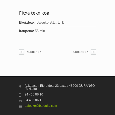
Fitxa teknikoa
Ekoizleak:
Baleuko S.L., ETB
Iraupena:
55 min.
AURREKOA
HURRENGOA
Askatasun Etorbidea, 23 baxua 48200 DURANGO
(Bizkaia)
94 466 86 10
94 466 86 11
baleuko@baleuko.com