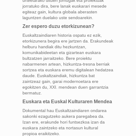
urteetarako dituen jomugak eta proiektuak
jorratuko dira, bere lanak euskarari mesede
egiteaz gain, kultura globala aberasten
laguntzen duelako uste sendoarekin.
Zer espero duzu etorkizunean?
Euskaltzaindiaren historia ospatu ez ezik,
etorkizunera begira ere jartzen da. Erakundeak
helburu handiak ditu hezkuntzan,
komunikabideetan eta gizartean euskara
bultzatzen jarraitzeko. Bere proiektu
nabarmenen artean, hizkuntza-tresna berriak
sortzea eta euskara eremu digitalean hedatzea
daude. Euskaltzaindiak, hizkuntza bat
zaintzeaz gain, garai modernoetara ere
egokitzen du, XXI. mendean duen garrantzia
bermatuz.
Euskara eta Euskal Kulturaren Mendea
Dokumental hau Euskaltzaindiaren ondarea
sakonki ezagutzeko aukera paregabea da.
Izan ere, erakunde hori funtsezkoa izan da
euskara zaintzeko eta nortasun kultural
propioa eraikitzeko.