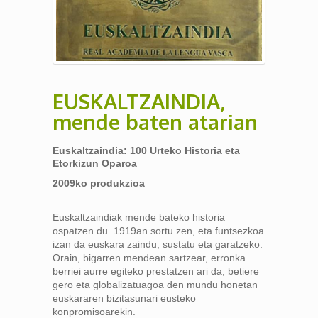
EUSKALTZAINDIA,
mende baten atarian
Euskaltzaindia: 100 Urteko Historia eta
Etorkizun Oparoa
2009ko produkzioa
Euskaltzaindiak mende bateko historia
ospatzen du. 1919an sortu zen, eta funtsezkoa
izan da euskara zaindu, sustatu eta garatzeko.
Orain, bigarren mendean sartzear, erronka
berriei aurre egiteko prestatzen ari da, betiere
gero eta globalizatuagoa den mundu honetan
euskararen bizitasunari eusteko
konpromisoarekin.