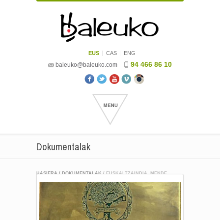
EUS
CAS
ENG
94 466 86 10
baleuko@baleuko.com
Dokumentalak
HASIERA
/
DOKUMENTALAK
/
EUSKALTZAINDIA, MENDE
BATEN ATARIAN