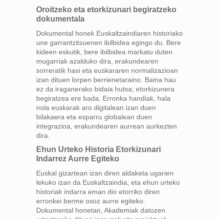
Oroitzeko eta etorkizunari begiratzeko
dokumentala
Dokumental honek Euskaltzaindiaren historiako
une garrantzitsuenen ibilbidea egingo du. Bere
kideen eskutik, bere ibilbidea markatu duten
mugarriak azalduko dira, erakundearen
sorreratik hasi eta euskararen normalizazioan
izan dituen lorpen berrienetaraino. Baina hau
ez da iraganerako bidaia hutsa; etorkizunera
begiratzea ere bada. Erronka handiak, hala
nola euskarak aro digitalean izan duen
bilakaera eta esparru globalean duen
integrazioa, erakundearen aurrean aurkezten
dira.
Ehun Urteko Historia Etorkizunari
Indarrez Aurre Egiteko
Euskal gizartean izan diren aldaketa ugarien
lekuko izan da Euskaltzaindia, eta ehun urteko
historiak indarra eman dio etorriko diren
erronkei berme osoz aurre egiteko.
Dokumental honetan, Akademiak datozen