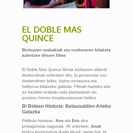
EL DOBLE MAS
QUINCE
Bizitzaren erabakiak eta norberaren bilaketa
aztertzen dituen filma
El Doble Más Quince filmak bizitzaren alderdi
desberdinak aztertzen ditu, bi pertsonaia oso
desberdinen bidez, baina nortasuna eta
helburua bilatzeko galduta. Filmak hazteko edo
ez hazteko erabaki zaila planteatzen du,
prozesu horren konplexutasunei helduz.
Bi Bideen Historia: Belaunaldien Arteko
Gatazka
Pelikula honetan,
Ana
eta
Eric
dira
protagonista nagusiak. 45 urterekin,
Anak
bizitza konponduta duela dirudi: senar bat, bi