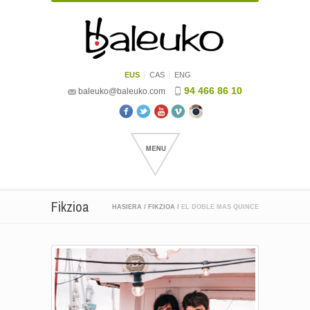
EUS
CAS
ENG
94 466 86 10
baleuko@baleuko.com
Fikzioa
HASIERA
/
FIKZIOA
/
EL DOBLE MAS QUINCE