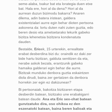
seme-alaba, txakur bat eta lorategia duen etxe
bat. Hala ere, hori al da dena? Hori al da
aurrean duzun bizimodu bakarra? Anaren
dilema, adin batera iristean, galdera
existentzialari aurre egin behar dioten pertsona
askorena da: lortu duten nahi zuten guztia, edo
beren desio eta ametsetarako lekurik gabeko
bizitza lehenetsia bizitzera kondenatuta
dauden.
Bestalde,
Eric
ek, 15 urterekin, errealitate
erabat desberdina bizi du: oraindik ez daki zer
bide hartu bizitzan, galduta sentitzen da eta,
nerabe askok bezala, erantzunik gabeko
hamaika galderari egin behar die aurre.
Bizitzak munduko denbora guztia eskaintzen
diola dirudi, baina zer gertatzen da denbora
horrekin zer egin ez dakizunean?
Bi pertsonaiak, bakoitza bizitzaren etapa
desberdin batean, bizitzako une erabakigarri
batean daude.
Ana eta Eric sex-chat batean
gurutzatuko dira, oso ohikoa ez den
eszenatoki batean, baina beren balioak eta