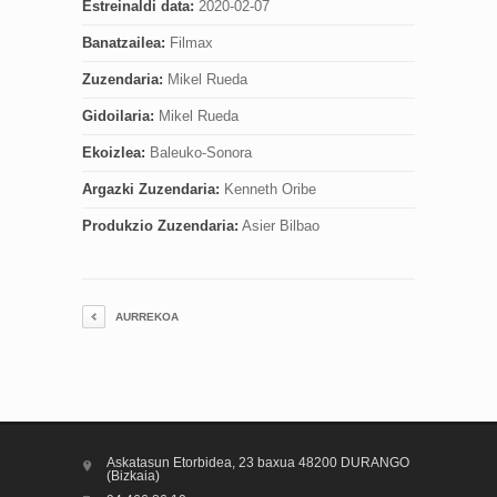
Estreinaldi data:
2020-02-07
Banatzailea:
Filmax
Zuzendaria:
Mikel Rueda
Gidoilaria:
Mikel Rueda
Ekoizlea:
Baleuko-Sonora
Argazki Zuzendaria:
Kenneth Oribe
Produkzio Zuzendaria:
Asier Bilbao
AURREKOA
Askatasun Etorbidea, 23 baxua 48200 DURANGO
(Bizkaia)