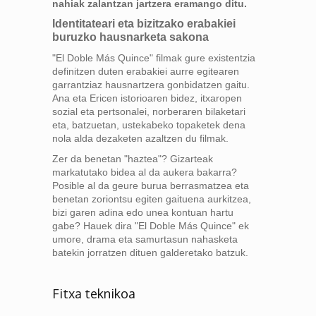
nahiak zalantzan jartzera eramango ditu.
Identitateari eta bizitzako erabakiei
buruzko hausnarketa sakona
"El Doble Más Quince" filmak gure existentzia
definitzen duten erabakiei aurre egitearen
garrantziaz hausnartzera gonbidatzen gaitu.
Ana eta Ericen istorioaren bidez, itxaropen
sozial eta pertsonalei, norberaren bilaketari
eta, batzuetan, ustekabeko topaketek dena
nola alda dezaketen azaltzen du filmak.
Zer da benetan "haztea"? Gizarteak
markatutako bidea al da aukera bakarra?
Posible al da geure burua berrasmatzea eta
benetan zoriontsu egiten gaituena aurkitzea,
bizi garen adina edo unea kontuan hartu
gabe? Hauek dira "El Doble Más Quince" ek
umore, drama eta samurtasun nahasketa
batekin jorratzen dituen galderetako batzuk.
Fitxa teknikoa