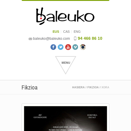
EUS
CAS
ENG
94 466 86 10
baleuko@baleuko.com
Fikzioa
HASIERA
/
FIKZIOA
/
XORA