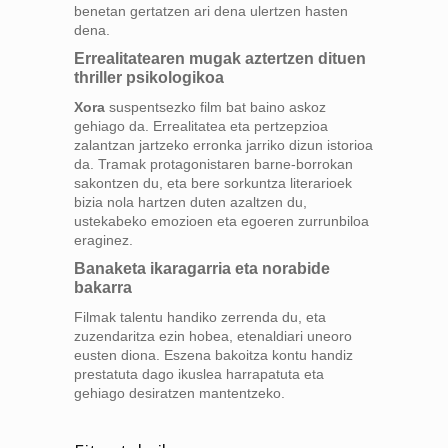
benetan gertatzen ari dena ulertzen hasten
dena.
Errealitatearen mugak aztertzen dituen
thriller psikologikoa
Xora
suspentsezko film bat baino askoz
gehiago da. Errealitatea eta pertzepzioa
zalantzan jartzeko erronka jarriko dizun istorioa
da. Tramak protagonistaren barne-borrokan
sakontzen du, eta bere sorkuntza literarioek
bizia nola hartzen duten azaltzen du,
ustekabeko emozioen eta egoeren zurrunbiloa
eraginez.
Banaketa ikaragarria eta norabide
bakarra
Filmak talentu handiko zerrenda du, eta
zuzendaritza ezin hobea, etenaldiari uneoro
eusten diona. Eszena bakoitza kontu handiz
prestatuta dago ikuslea harrapatuta eta
gehiago desiratzen mantentzeko.