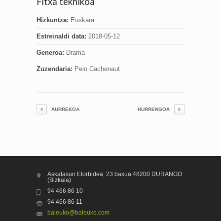
Fitxa teknikoa
Hizkuntza:
Euskara
Estreinaldi data:
2018-05-12
Generoa:
Drama
Zuzendaria:
Peio Cachenaut
AURREKOA
HURRENGOA
Askatasun Etorbidea, 23 baxua 48200 DURANGO
(Bizkaia)
94 466 86 10
94 466 86 11
baleuko@baleuko.com