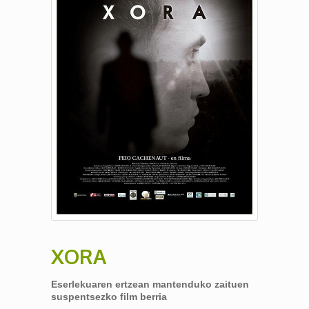
XORA
Eserlekuaren ertzean mantenduko zaituen
suspentsezko film berria