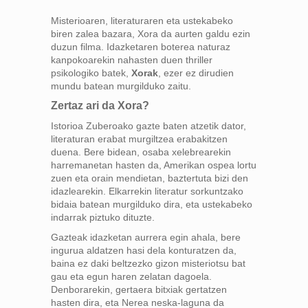
Misterioaren, literaturaren eta ustekabeko
biren zalea bazara, Xora da aurten galdu ezin
duzun filma. Idazketaren boterea naturaz
kanpokoarekin nahasten duen thriller
psikologiko batek,
Xorak
, ezer ez dirudien
mundu batean murgilduko zaitu.
Zertaz ari da Xora?
Istorioa Zuberoako gazte baten atzetik dator,
literaturan erabat murgiltzea erabakitzen
duena. Bere bidean, osaba xelebrearekin
harremanetan hasten da, Amerikan ospea lortu
zuen eta orain mendietan, baztertuta bizi den
idazlearekin. Elkarrekin literatur sorkuntzako
bidaia batean murgilduko dira, eta ustekabeko
indarrak piztuko dituzte.
Gazteak idazketan aurrera egin ahala, bere
ingurua aldatzen hasi dela konturatzen da,
baina ez daki beltzezko gizon misteriotsu bat
gau eta egun haren zelatan dagoela.
Denborarekin, gertaera bitxiak gertatzen
hasten dira, eta Nerea neska-laguna da