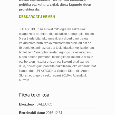
politika eta kultura sailak diruz lagundu duen
proiektua da.
DESKARGATU HEMEN
JOLAS LIBURUA euskal mitologiaren sekretuak
ezagutzeko abentura digital ludiko pedagogiko bat da.
5 eta 8 urte bitarteko umeak era dibertigarri batean
irakurketara hurbiltzeko multiformatu proiektu bat da
(bideojoko, animazioa eta testu idatzia). Aplikazio hau
tablet zein Smartphone-etan egongo da eskuragarri.
Mapa batean pertsonai mitologikoak kokatuko dituzte
eta beraien historia entzun eta irakurri ahal izango
dute, horrez gain pantaila bakoitzean joko ezberdin bat
izango dute. PLAYBOOK-a Google Store eta Apple
Storen egongo da eskuragarri 2016ko Abendutik
aurrera.
Fitxa teknikoa
Ekoizleak:
BALEUKO
Estreinaldi data:
2016-12-31