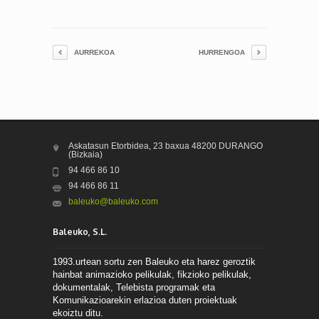
AURREKOA
HURRENGOA
Askatasun Etorbidea, 23 baxua 48200 DURANGO
(Bizkaia)
94 466 86 10
94 466 86 11
baleuko@baleuko.com
Baleuko, S.L.
1993.urtean sortu zen Baleuko eta harez geroztik
hainbat animazioko pelikulak, fikzioko pelikulak,
dokumentalak, Telebista programak eta
Komunikazioarekin erlazioa duten proiektuak
ekoiztu ditu.