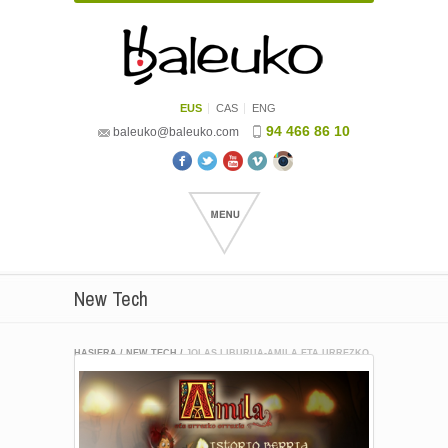
EUS
CAS
ENG
94 466 86 10
baleuko@baleuko.com
New Tech
HASIERA
/
NEW TECH
/
JOLAS LIBURUA-AMILA ETA URREZKO
ORRAZIA