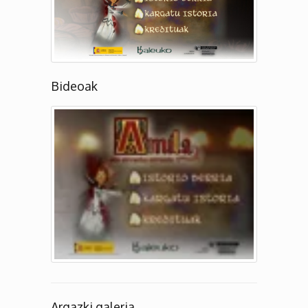
Bideoak
Argazki galeria