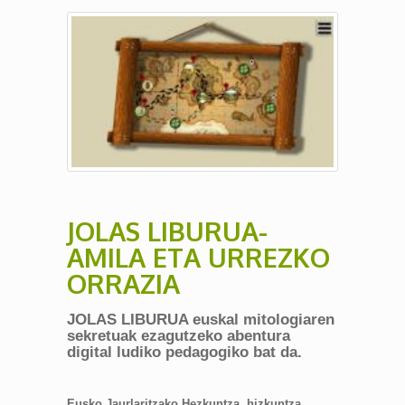
JOLAS LIBURUA-
AMILA ETA URREZKO
ORRAZIA
JOLAS LIBURUA euskal mitologiaren
sekretuak ezagutzeko abentura
digital ludiko pedagogiko bat da.
Eusko Jaurlaritzako Hezkuntza, hizkuntza