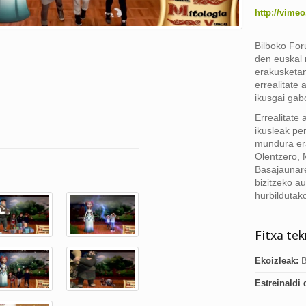
http://vime
Bilboko For
den euskal 
erakusketan
errealitate
ikusgai gab
Errealitate 
ikusleak pe
mundura er
Olentzero, M
Basajaunar
bizitzeko a
hurbildutak
Fitxa te
Ekoizleak:
B
Estreinaldi 