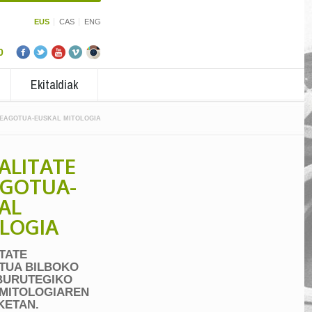
EUS
CAS
ENG
0
Ekitaldiak
REAGOTUA-EUSKAL MITOLOGIA
ALITATE
GOTUA-
AL
LOGIA
TATE
TUA BILBOKO
BURUTEGIKO
MITOLOGIAREN
KETAN.