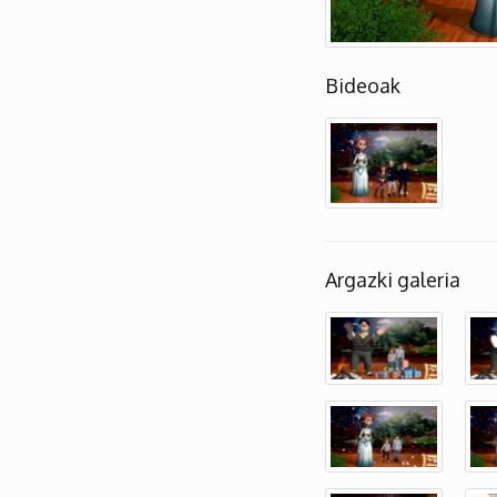
Bideoak
Argazki galeria