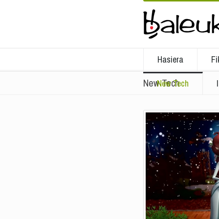
Hasiera
Fi
New Tech
New Tech