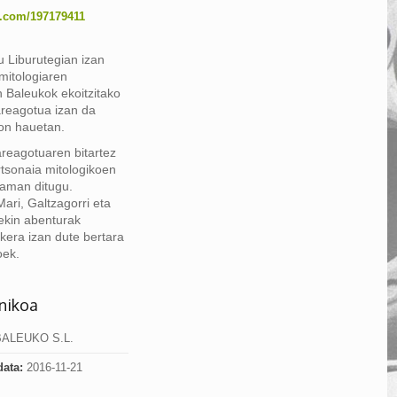
o.com/197179411
u Liburutegian izan
mitologiaren
 Baleukok ekoitzitako
 areagotua izan da
on hauetan.
areagotuaren bitartez
rtsonaia mitologikoen
aman ditugu.
ari, Galtzagorri eta
ekin abenturak
ukera izan dute bertara
oek.
knikoa
ALEUKO S.L.
data:
2016-11-21